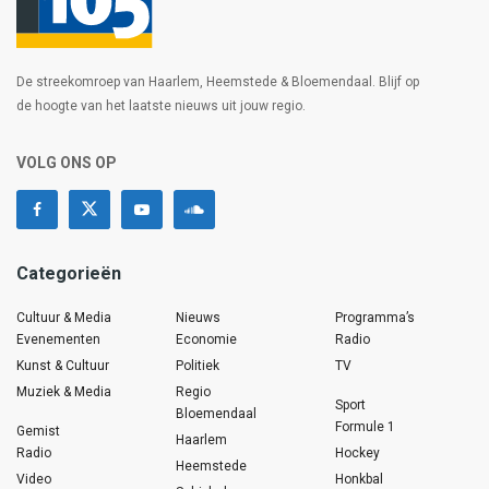
De streekomroep van Haarlem, Heemstede & Bloemendaal. Blijf op
de hoogte van het laatste nieuws uit jouw regio.
VOLG ONS OP
Categorieën
Cultuur & Media
Nieuws
Programma’s
Evenementen
Economie
Radio
Kunst & Cultuur
Politiek
TV
Muziek & Media
Regio
Sport
Bloemendaal
Formule 1
Gemist
Haarlem
Radio
Hockey
Heemstede
Video
Honkbal