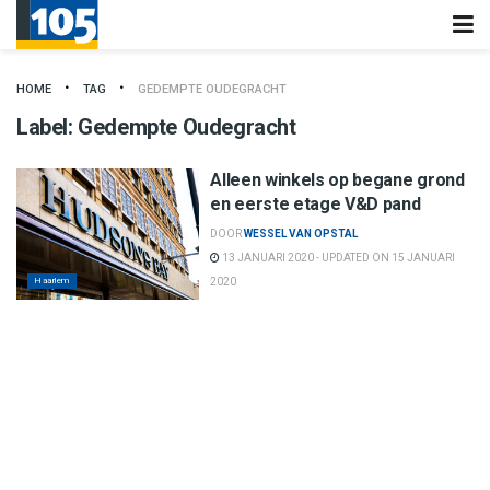
HOME
TAG
GEDEMPTE OUDEGRACHT
Label:
Gedempte Oudegracht
Alleen winkels op begane grond
en eerste etage V&D pand
DOOR
WESSEL VAN OPSTAL
13 JANUARI 2020 - UPDATED ON 15 JANUARI
Haarlem
2020