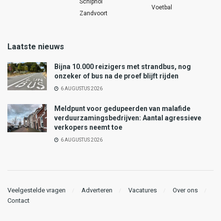
Schiphol
Voetbal
Zandvoort
Laatste nieuws
Bijna 10.000 reizigers met strandbus, nog
onzeker of bus na de proef blijft rijden
6 AUGUSTUS 2026
Meldpunt voor gedupeerden van malafide
verduurzamingsbedrijven: Aantal agressieve
verkopers neemt toe
6 AUGUSTUS 2026
Veelgestelde vragen
Adverteren
Vacatures
Over ons
Contact