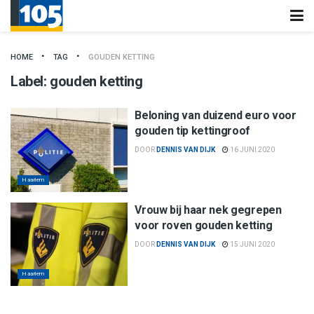
HOME
TAG
GOUDEN KETTING
Label:
gouden ketting
Beloning van duizend euro voor
gouden tip kettingroof
DOOR
DENNIS VAN DIJK
16 JUNI 2020
Haarlem
Vrouw bij haar nek gegrepen
voor roven gouden ketting
DOOR
DENNIS VAN DIJK
15 JUNI 2020
Haarlem