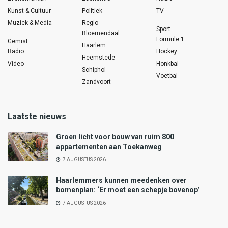
Kunst & Cultuur
Politiek
TV
Muziek & Media
Regio
Sport
Bloemendaal
Formule 1
Gemist
Haarlem
Radio
Hockey
Heemstede
Video
Honkbal
Schiphol
Voetbal
Zandvoort
Laatste nieuws
Groen licht voor bouw van ruim 800
appartementen aan Toekanweg
7 AUGUSTUS 2026
Haarlemmers kunnen meedenken over
bomenplan: ‘Er moet een schepje bovenop’
7 AUGUSTUS 2026