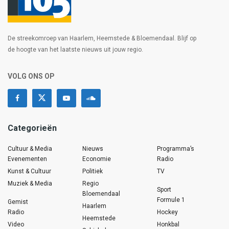
De streekomroep van Haarlem, Heemstede & Bloemendaal. Blijf op
de hoogte van het laatste nieuws uit jouw regio.
VOLG ONS OP
Categorieën
Cultuur & Media
Nieuws
Programma’s
Evenementen
Economie
Radio
Kunst & Cultuur
Politiek
TV
Muziek & Media
Regio
Sport
Bloemendaal
Formule 1
Gemist
Haarlem
Radio
Hockey
Heemstede
Video
Honkbal