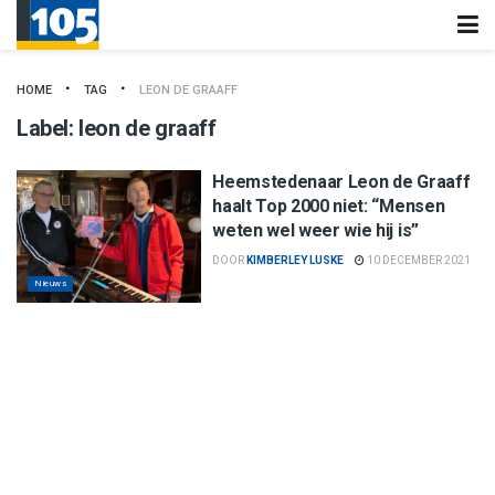
HOME
TAG
LEON DE GRAAFF
Label:
leon de graaff
Heemstedenaar Leon de Graaff
haalt Top 2000 niet: “Mensen
weten wel weer wie hij is”
DOOR
KIMBERLEY LUSKE
10 DECEMBER 2021
Nieuws