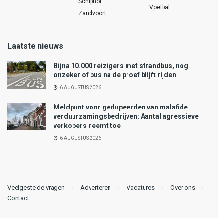
Schiphol
Voetbal
Zandvoort
Laatste nieuws
Bijna 10.000 reizigers met strandbus, nog
onzeker of bus na de proef blijft rijden
6 AUGUSTUS 2026
Meldpunt voor gedupeerden van malafide
verduurzamingsbedrijven: Aantal agressieve
verkopers neemt toe
6 AUGUSTUS 2026
Veelgestelde vragen
Adverteren
Vacatures
Over ons
Contact