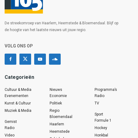
De streekomroep van Haarlem, Heemstede & Bloemendaal. Blijf op
de hoogte van het laatste nieuws uit jouw regio.
VOLG ONS OP
Categorieën
Cultuur & Media
Nieuws
Programma’s
Evenementen
Economie
Radio
Kunst & Cultuur
Politiek
TV
Muziek & Media
Regio
Sport
Bloemendaal
Formule 1
Gemist
Haarlem
Radio
Hockey
Heemstede
Video
Honkbal