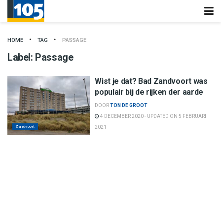
HOME
TAG
PASSAGE
Label:
Passage
Wist je dat? Bad Zandvoort was
populair bij de rijken der aarde
DOOR
TON DE GROOT
4 DECEMBER 2020 - UPDATED ON 5 FEBRUARI
Zandvoort
2021