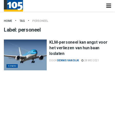
HOME
TAG
PERSONEEL
Label:
personeel
KLM-personeel kan angst voor
het verliezen van hun baan
loslaten
DOOR
DENNIS VAN DIJK
28 MEI 2021
Schiphol