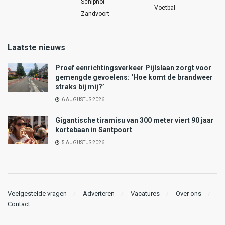
Schiphol
Voetbal
Zandvoort
Laatste nieuws
Proef eenrichtingsverkeer Pijlslaan zorgt voor
gemengde gevoelens: ‘Hoe komt de brandweer
straks bij mij?’
6 AUGUSTUS 2026
Gigantische tiramisu van 300 meter viert 90 jaar
kortebaan in Santpoort
5 AUGUSTUS 2026
Veelgestelde vragen
Adverteren
Vacatures
Over ons
Contact