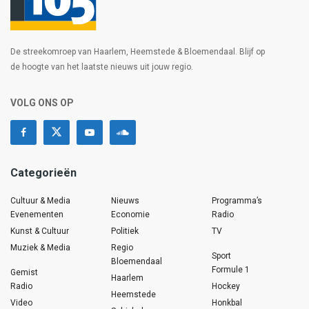
De streekomroep van Haarlem, Heemstede & Bloemendaal. Blijf op
de hoogte van het laatste nieuws uit jouw regio.
VOLG ONS OP
Categorieën
Cultuur & Media
Nieuws
Programma’s
Evenementen
Economie
Radio
Kunst & Cultuur
Politiek
TV
Muziek & Media
Regio
Sport
Bloemendaal
Formule 1
Gemist
Haarlem
Radio
Hockey
Heemstede
Video
Honkbal