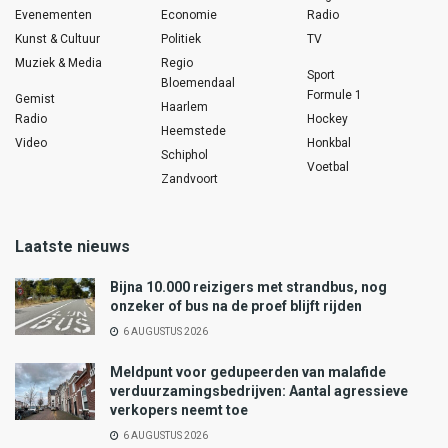
Evenementen
Economie
Radio
Kunst & Cultuur
Politiek
TV
Muziek & Media
Regio
Sport
Bloemendaal
Formule 1
Gemist
Haarlem
Radio
Hockey
Heemstede
Video
Honkbal
Schiphol
Voetbal
Zandvoort
Laatste nieuws
Bijna 10.000 reizigers met strandbus, nog
onzeker of bus na de proef blijft rijden
6 AUGUSTUS 2026
Meldpunt voor gedupeerden van malafide
verduurzamingsbedrijven: Aantal agressieve
verkopers neemt toe
6 AUGUSTUS 2026