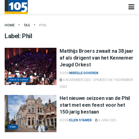
HOME
TAG
PHIL
Label:
Phil
Matthijs Broers zwaait na 38 jaar
af als dirigent van het Kennemer
Jeugd Orkest
DOOR
MIREILLE DOVEREN
Kunst & Cultuur
6 NOVEMBER 2023 - UPDATED ON 7 NOVEMBER
2023
Het nieuwe seizoen van de Phil
start met een feest voor het
150-jarig bestaan
DOOR
ELLEN STAMER
4 JUNI 2023
Radio