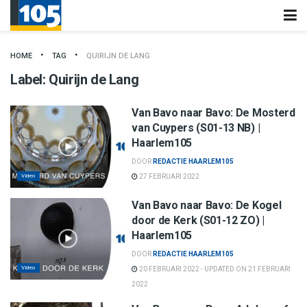
HOME
TAG
QUIRIJN DE LANG
Label:
Quirijn de Lang
Van Bavo naar Bavo: De Mosterd
van Cuypers (S01-13 NB) |
Haarlem105
DOOR
REDACTIE HAARLEM105
Video
27 FEBRUARI 2022
Van Bavo naar Bavo: De Kogel
door de Kerk (S01-12 ZO) |
Haarlem105
DOOR
REDACTIE HAARLEM105
Video
20 FEBRUARI 2022 - UPDATED ON 21 FEBRUARI
2022