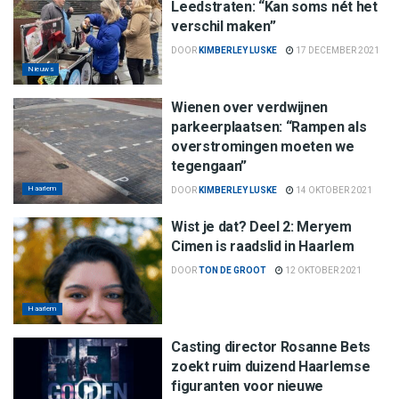
Leedstraten: “Kan soms nét het
verschil maken”
DOOR
KIMBERLEY LUSKE
17 DECEMBER 2021
Nieuws
Wienen over verdwijnen
parkeerplaatsen: “Rampen als
overstromingen moeten we
tegengaan”
Haarlem
DOOR
KIMBERLEY LUSKE
14 OKTOBER 2021
Wist je dat? Deel 2: Meryem
Cimen is raadslid in Haarlem
DOOR
TON DE GROOT
12 OKTOBER 2021
Haarlem
Casting director Rosanne Bets
zoekt ruim duizend Haarlemse
figuranten voor nieuwe