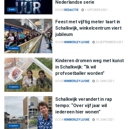
Nederlandse serie
Radio
DOOR
REDACTIE
1 OKTOBER 2021
Feest met vijftig meter taart in
Schalkwijk, winkelcentrum viert
jubileum
DOOR
KIMBERLEY LUSKE
26 SEPTEMBER 2021
Haarlem
Kinderen dromen weg met kunst
in Schalkwijk: “Ik wil
profvoetballer worden”
DOOR
KIMBERLEY LUSKE
25 JUNI 2021
Haarlem
Schalkwijk verandert in rap
tempo: “Over vijf jaar wil
iedereen hier wonen”
DOOR
KIMBERLEY LUSKE
19 JUNI 2021
Haarlem