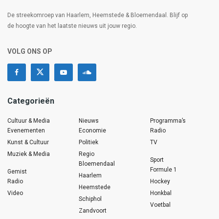
De streekomroep van Haarlem, Heemstede & Bloemendaal. Blijf op
de hoogte van het laatste nieuws uit jouw regio.
VOLG ONS OP
Categorieën
Cultuur & Media
Nieuws
Programma’s
Evenementen
Economie
Radio
Kunst & Cultuur
Politiek
TV
Muziek & Media
Regio
Sport
Bloemendaal
Formule 1
Gemist
Haarlem
Radio
Hockey
Heemstede
Video
Honkbal
Schiphol
Voetbal
Zandvoort