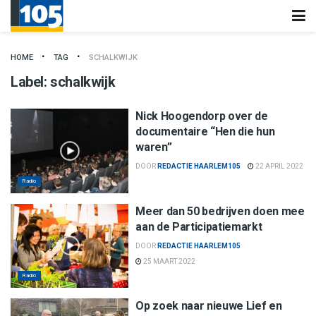
HOME
TAG
SCHALKWIJK
Label:
schalkwijk
Nick Hoogendorp over de
documentaire “Hen die hun
waren”
DOOR
REDACTIE HAARLEM105
22 APRIL 2022
Radio
Meer dan 50 bedrijven doen mee
aan de Participatiemarkt
DOOR
REDACTIE HAARLEM105
25 MAART 2022
Radio
Op zoek naar nieuwe Lief en