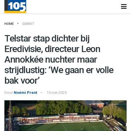
HOME
GEMIST
Telstar stap dichter bij
Eredivisie, directeur Leon
Annokkée nuchter maar
strijdlustig: ‘We gaan er volle
bak voor’
Door
Noémi Prent
15 mei 2025