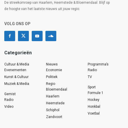
De streekomroep van Haarlem, Heemstede & Bloemendaal. Blijf op
de hoogte van het laatste nieuws uit jouw regio.
VOLG ONS OP
Categorieën
Cultuur & Media
Nieuws
Programma’s
Evenementen
Economie
Radio
Kunst & Cultuur
Politiek
TV
Muziek & Media
Regio
Sport
Bloemendaal
Formule 1
Gemist
Haarlem
Radio
Hockey
Heemstede
Video
Honkbal
Schiphol
Voetbal
Zandvoort