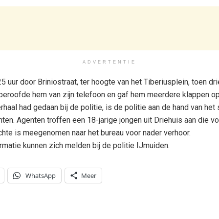
ADVERTENTIE
25 uur door Briniostraat, ter hoogte van het Tiberiusplein, toen
l beroofde hem van zijn telefoon en gaf hem meerdere klappen op
rhaal had gedaan bij de politie, is de politie aan de hand van he
ten. Agenten troffen een 18-jarige jongen uit Driehuis aan die v
chte is meegenomen naar het bureau voor nader verhoor.
matie kunnen zich melden bij de politie IJmuiden.
WhatsApp
Meer