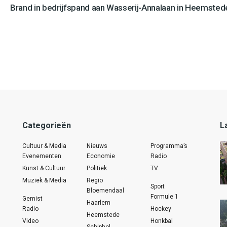
Brand in bedrijfspand aan Wasserij-Annalaan in Heemstede
Categorieën
L
Cultuur & Media
Nieuws
Programma’s
Evenementen
Economie
Radio
Kunst & Cultuur
Politiek
TV
Muziek & Media
Regio
Sport
Bloemendaal
Formule 1
Gemist
Haarlem
Radio
Hockey
Heemstede
Video
Honkbal
Schiphol