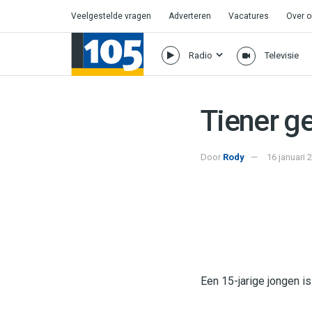
Veelgestelde vragen
Adverteren
Vacatures
Over 
Radio
Televisie
Tiener g
Door
Rody
16 januari 
Een 15-jarige jongen i