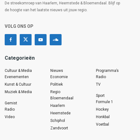
De streekomroep van Haarlem, Heemstede & Bloemendaal. Blijf op
de hoogte van het laatste nieuws uit jouw regio.
VOLG ONS OP
Categorieën
Cultuur & Media
Nieuws
Programma’s
Evenementen
Economie
Radio
Kunst & Cultuur
Politiek
TV
Muziek & Media
Regio
Sport
Bloemendaal
Formule 1
Gemist
Haarlem
Radio
Hockey
Heemstede
Video
Honkbal
Schiphol
Voetbal
Zandvoort