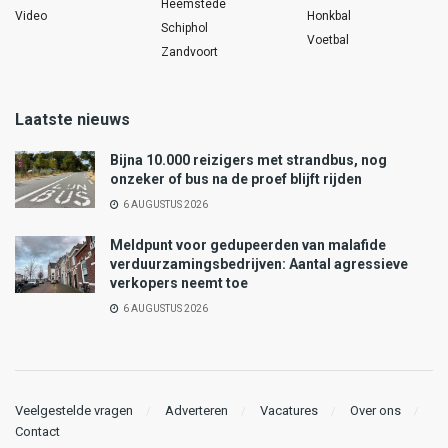
Heemstede
Video
Honkbal
Schiphol
Voetbal
Zandvoort
Laatste nieuws
Bijna 10.000 reizigers met strandbus, nog
onzeker of bus na de proef blijft rijden
6 AUGUSTUS 2026
Meldpunt voor gedupeerden van malafide
verduurzamingsbedrijven: Aantal agressieve
verkopers neemt toe
6 AUGUSTUS 2026
Veelgestelde vragen
Adverteren
Vacatures
Over ons
Contact