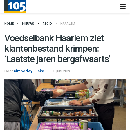
HOME
NIEUWS
REGIO
HAARLEM
Voedselbank Haarlem ziet
klantenbestand krimpen:
‘Laatste jaren bergafwaarts’
Door
Kimberley Luske
3 juni 2026