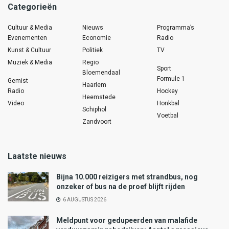
Categorieën
Cultuur & Media
Nieuws
Programma’s
Evenementen
Economie
Radio
Kunst & Cultuur
Politiek
TV
Muziek & Media
Regio
Sport
Bloemendaal
Formule 1
Gemist
Haarlem
Radio
Hockey
Heemstede
Video
Honkbal
Schiphol
Voetbal
Zandvoort
Laatste nieuws
Bijna 10.000 reizigers met strandbus, nog
onzeker of bus na de proef blijft rijden
6 AUGUSTUS 2026
Meldpunt voor gedupeerden van malafide