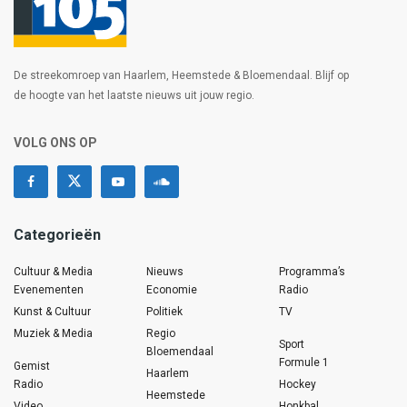
De streekomroep van Haarlem, Heemstede & Bloemendaal. Blijf op
de hoogte van het laatste nieuws uit jouw regio.
VOLG ONS OP
Categorieën
Cultuur & Media
Nieuws
Programma’s
Evenementen
Economie
Radio
Kunst & Cultuur
Politiek
TV
Muziek & Media
Regio
Sport
Bloemendaal
Formule 1
Gemist
Haarlem
Radio
Hockey
Heemstede
Video
Honkbal