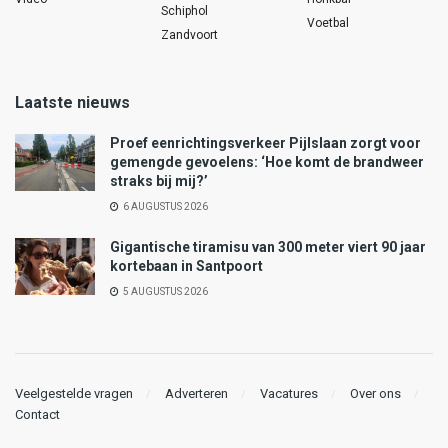
Schiphol
Voetbal
Zandvoort
Laatste nieuws
Proef eenrichtingsverkeer Pijlslaan zorgt voor
gemengde gevoelens: ‘Hoe komt de brandweer
straks bij mij?’
6 AUGUSTUS 2026
Gigantische tiramisu van 300 meter viert 90 jaar
kortebaan in Santpoort
5 AUGUSTUS 2026
Veelgestelde vragen
Adverteren
Vacatures
Over ons
Contact