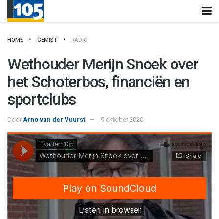
HOME
GEMIST
RADIO
Wethouder Merijn Snoek over
het Schoterbos, financiën en
sportclubs
Door
Arno van der Vuurst
9 oktober 2020
Haarlem105
·
Wethouder Merijn Snoek over het Schoterbos, financiën en sportclubs