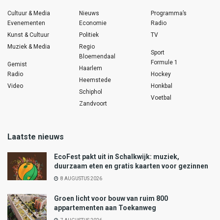
Cultuur & Media
Nieuws
Programma’s
Evenementen
Economie
Radio
Kunst & Cultuur
Politiek
TV
Muziek & Media
Regio
Sport
Bloemendaal
Formule 1
Gemist
Haarlem
Radio
Hockey
Heemstede
Video
Honkbal
Schiphol
Voetbal
Zandvoort
Laatste nieuws
EcoFest pakt uit in Schalkwijk: muziek,
duurzaam eten en gratis kaarten voor gezinnen
8 AUGUSTUS 2026
Groen licht voor bouw van ruim 800
appartementen aan Toekanweg