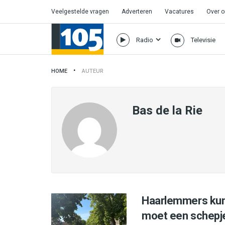
Veelgestelde vragen
Adverteren
Vacatures
Over 
Radio
Televisie
HOME
AUTEUR
Bas de la Rie
Haarlemmers kun
moet een schepj