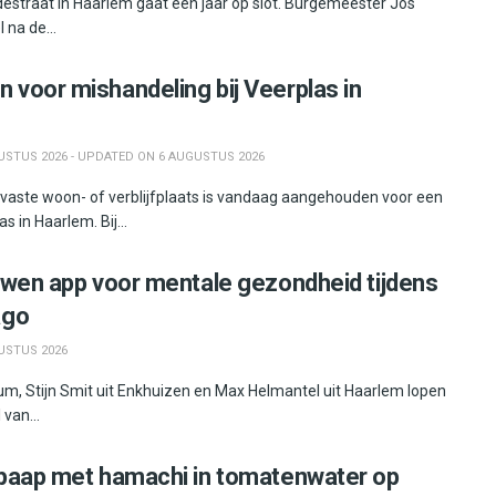
destraat in Haarlem gaat een jaar op slot. Burgemeester Jos
na de...
voor mishandeling bij Veerplas in
STUS 2026 - UPDATED ON 6 AUGUSTUS 2026
vaste woon- of verblijfplaats is vandaag aangehouden voor een
s in Haarlem. Bij...
uwen app voor mentale gezondheid tijdens
ago
USTUS 2026
cum, Stijn Smit uit Enkhuizen en Max Helmantel uit Haarlem lopen
van...
paap met hamachi in tomatenwater op