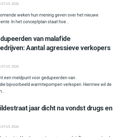
USTUS 2026
omende weken hun mening geven over het nieuwe
te. In het conceptplan staat hoe...
edupeerden van malafide
drijven: Aantal agressieve verkopers
USTUS 2026
ent een meldpunt voor gedupeerden van
die bijvoorbeeld warmtepompen verkopen. Hiermee wil de
...
ldestraat jaar dicht na vondst drugs en
USTUS 2026