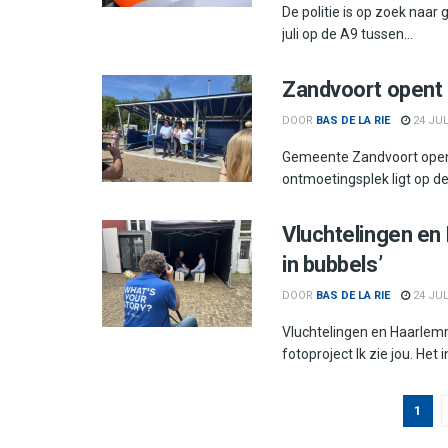
De politie is op zoek naar
juli op de A9 tussen...
Zandvoort opent
DOOR
BAS DE LA RIE
24 JUL
Gemeente Zandvoort open
ontmoetingsplek ligt op de
Vluchtelingen en
in bubbels’
DOOR
BAS DE LA RIE
24 JUL
Vluchtelingen en Haarlem
fotoproject Ik zie jou. Het i
1