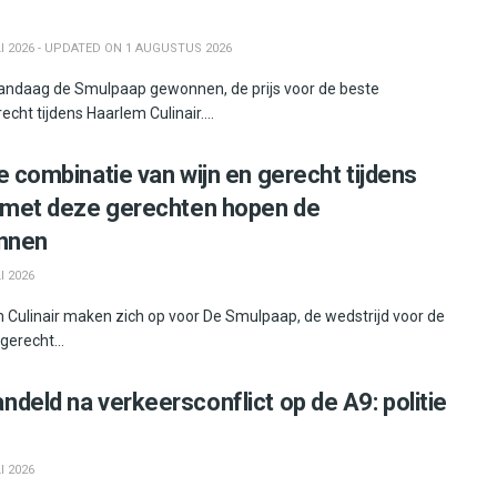
I 2026 - UPDATED ON 1 AUGUSTUS 2026
vandaag de Smulpaap gewonnen, de prijs voor de beste
cht tijdens Haarlem Culinair....
e combinatie van wijn en gerecht tijdens
: met deze gerechten hopen de
innen
I 2026
 Culinair maken zich op voor De Smulpaap, de wedstrijd voor de
gerecht...
deld na verkeersconflict op de A9: politie
I 2026