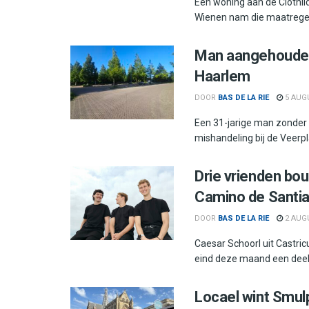
Een woning aan de Clothil
Wienen nam die maatregel 
Man aangehouden 
Haarlem
DOOR
BAS DE LA RIE
5 AUGU
Een 31-jarige man zonder 
mishandeling bij de Veerpla
Drie vrienden bo
Camino de Santi
DOOR
BAS DE LA RIE
2 AUG
Caesar Schoorl uit Castri
eind deze maand een deel 
Locael wint Smul