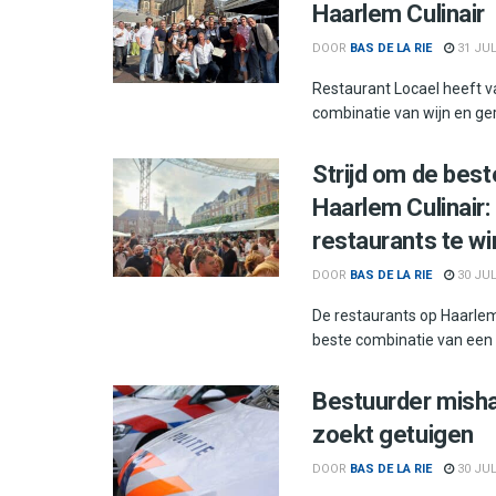
Haarlem Culinair
DOOR
BAS DE LA RIE
31 JUL
Restaurant Locael heeft 
combinatie van wijn en gere
Strijd om de best
Haarlem Culinair
restaurants te w
DOOR
BAS DE LA RIE
30 JUL
De restaurants op Haarlem
beste combinatie van een 
Bestuurder mishan
zoekt getuigen
DOOR
BAS DE LA RIE
30 JUL