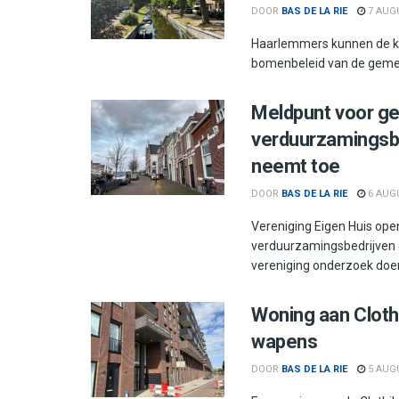
DOOR
BAS DE LA RIE
7 AUG
Haarlemmers kunnen de k
bomenbeleid van de gemeen
Meldpunt voor g
verduurzamingsbe
neemt toe
DOOR
BAS DE LA RIE
6 AUG
Vereniging Eigen Huis op
verduurzamingsbedrijven 
vereniging onderzoek doen
Woning aan Clothi
wapens
DOOR
BAS DE LA RIE
5 AUG