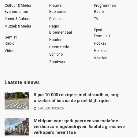
Cultuur & Media
Nieuws
Programma’s
Evenementen
Economie
Radio
Kunst & Cultuur
Politiek
TV
Muziek & Media
Regio
Sport
Bloemendaal
Formule 1
Gemist
Haarlem
Radio
Hockey
Heemstede
Video
Honkbal
Schiphol
Voetbal
Zandvoort
Laatste nieuws
Bijna 10.000 reizigers met strandbus, nog
onzeker of bus na de proef blijft rijden
6 AUGUSTUS 2026
Meldpunt voor gedupeerden van malafide
verduurzamingsbedrijven: Aantal agressieve
verkopers neemt toe