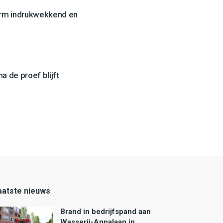
orm indrukwekkend en
a de proef blijft
aatste nieuws
Brand in bedrijfspand aan
Wasserij-Annalaan in