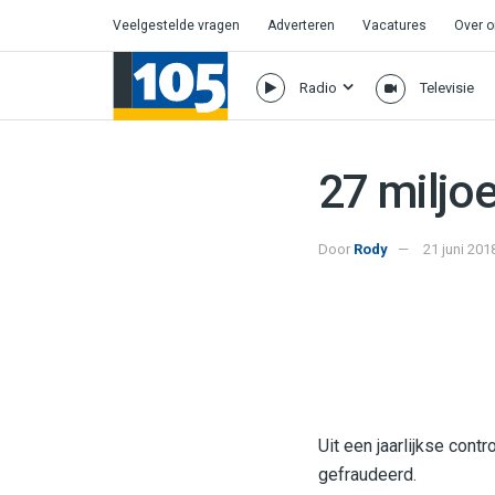
Veelgestelde vragen
Adverteren
Vacatures
Over 
Radio
Televisie
27 miljo
Door
Rody
21 juni 201
Uit een jaarlijkse cont
gefraudeerd.