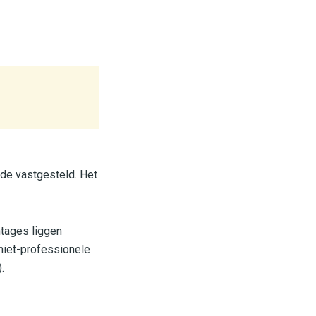
ude vastgesteld. Het
ntages liggen
niet-professionele
.