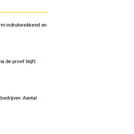
orm indrukwekkend en
a de proef blijft
edrijven: Aantal