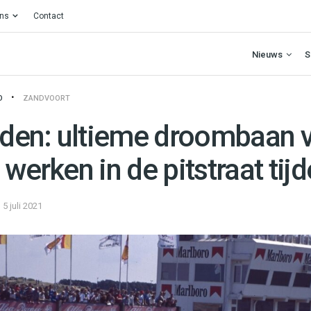
ons
Contact
Nieuws
S
O
ZANDVOORT
en: ultieme droombaan 
 werken in de pitstraat tij
5 juli 2021