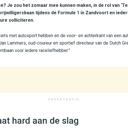
? Je zou het zomaar mee kunnen maken, in de rol van ‘Tec
 vrijwilligersbaan tijdens de Formule 1 in Zandvoort en ied
re solliciteren.
l iets met autosport hebben en de voor- en achterkant van een au
Jan Lammers, oud-coureur en sportief directeur van de Dutch Gr
oombaan voor iedere raceliefhebber.”
ADVERTENTIE
raat hard aan de slag