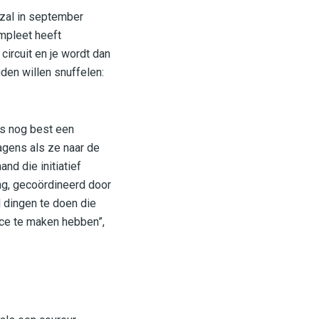
 zal in september
ompleet heeft
ircuit en je wordt dan
den willen snuffelen:
is nog best een
agens als ze naar de
d die initiatief
ng, gecoördineerd door
l dingen te doen die
ace te maken hebben”,