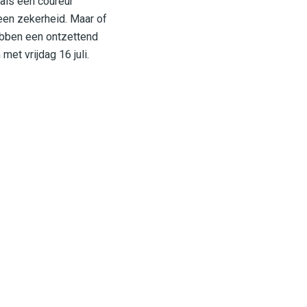
 als een coureur
l een zekerheid. Maar of
hebben een ontzettend
et vrijdag 16 juli.