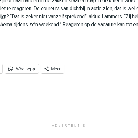
ijn of haar handen in de zakken staat en slap in de knieën wordt
iet te reageren. De coureurs van dichtbij in actie zien, dat is we
rijgt? “Dat is zeker niet vanzelfsprekend”, aldus Lammers. “Zij 
hema tijdens zo’n weekend.” Reageren op de vacature kan tot en m
WhatsApp
Meer
ADVERTENTIE