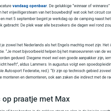
cature
vandaag openbaar
. De gelukkige “winnaar of winnares”
 het vrijwilligersteam van het bouwbedrijf wat ook het circuit c
 en met 5 september begint je werkdag op de camping naast het c
ek gebracht. De plek waar alle bezoekers die dagen wel rond zou
at je zowel het Nederlands als het Engels machtig moet zijn. Het 
tie. “Je moet bijvoorbeeld helpen bij het manoeuvreren van de w
orden geduwd. Diegene moet wel een goede aanpakker zijn, ieman
icht heeft”, aldus Lammers. In augustus volgt een spoedopleidi
e Autosport Federatie, red.). “Er zijn op technisch gebied zovee
te monteren en demonteren, ook aan zaken die indirect met de r
s op praatje met Max