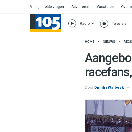
Veelgestelde vragen
Adverteren
Vacatures
Over 
Radio
Televisie
HOME
NIEUWS
REGI
Aangebod
racefans,
Door
Dimitri Walbeek