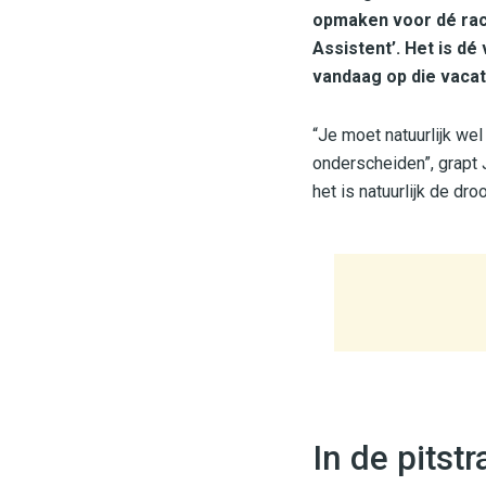
opmaken voor dé race
Assistent’. Het is dé
vandaag op die vacatu
“Je moet natuurlijk we
onderscheiden”, grapt 
het is natuurlijk de dr
In de pitst