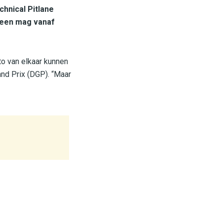
hnical Pitlane
ereen mag vanaf
to van elkaar kunnen
and Prix (DGP). “Maar