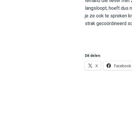
Iemand die liever met z
langsloopt, hoeft dus n
je ze ook te spreken k
strak gecoördineerd sc
Dit delen:
X
Facebook