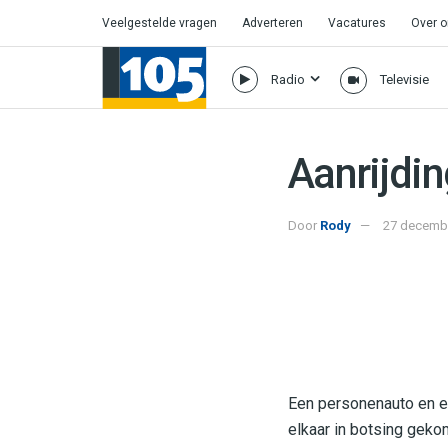
Veelgestelde vragen
Adverteren
Vacatures
Over 
Radio
Televisie
Aanrijdi
Door
Rody
27 decembe
Een personenauto en ee
elkaar in botsing geko