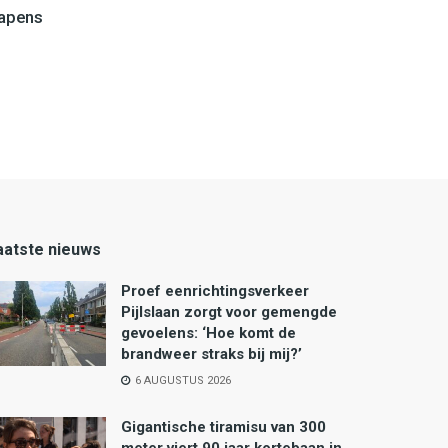
wapens
aatste nieuws
Proef eenrichtingsverkeer
Pijlslaan zorgt voor gemengde
gevoelens: ‘Hoe komt de
brandweer straks bij mij?’
6 AUGUSTUS 2026
Gigantische tiramisu van 300
meter viert 90 jaar kortebaan in