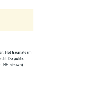
en. Het traumateam
cht. De politie
on: NH-nieuws)