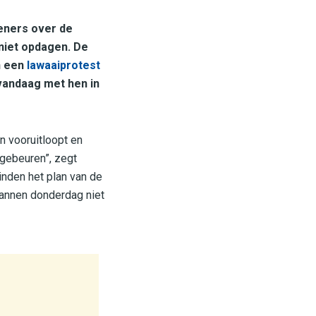
eners over de
niet opdagen. De
n een
lawaaiprotest
vandaag met hen in
n vooruitloopt en
 gebeuren”, zegt
inden het plan van de
lannen donderdag niet