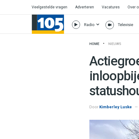
Veelgestelde vragen
Adverteren
Vacatures
Over 
Radio
Televisie
HOME
NIEUWS
Actiegro
inloopbi
statusho
Door
Kimberley Luske