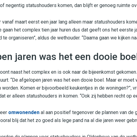
 of negentig statushouders komen, dan blijft er genoeg ruimte ov
 vanaf maart eerst een jaar lang alleen maar statushouders kom
aan het complex tien jaar huren dus dat geeft ons het eerste j
d te organiseren”, aldus de wethouder. “Daarna gaan we kijken 
en jaren was het een dooie boe
ont naast het complex en is ook naar de bijeenkomst gekomen. Zij
 buurt. “De afgelopen jaren was het een dooie boel. Maar er moet
worden. Komen er bijvoorbeeld keukentjes in de woningen?”, vra
 dat er alleen statushouders in komen. “Ook zij hebben recht op e
meer
omwonenden
al aan positief tegenover de plannen van de g
 vooral blij dat het zo goed als lege pand na al die jaren weer geb
worden de plannen voor statushouders in Oldenhove van de weth