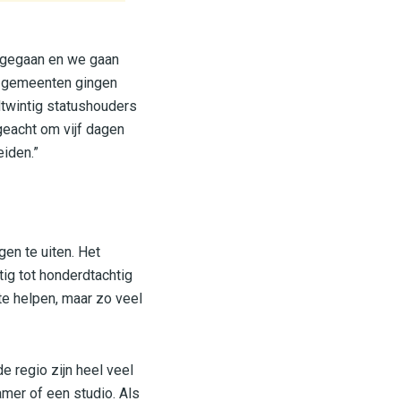
js gegaan en we gaan
re gemeenten gingen
dtwintig statushouders
geacht om vijf dagen
eiden.”
en te uiten. Het
ig tot honderdtachtig
te helpen, maar zo veel
e regio zijn heel veel
mer of een studio. Als