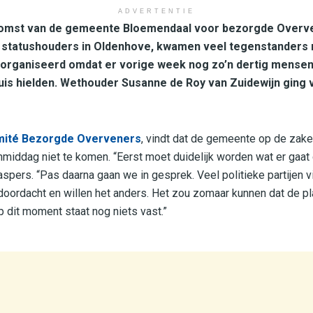
ADVERTENTIE
nkomst van de gemeente Bloemendaal voor bezorgde Overv
 statushouders in Oldenhove, kwamen veel tegenstanders 
organiseerd omdat er vorige week nog zo’n dertig mense
is hielden. Wethouder Susanne de Roy van Zuidewijn ging 
ité Bezorgde Overveners
, vindt dat de gemeente op de zake
iddag niet te komen. “Eerst moet duidelijk worden wat er gaat
spers. “Pas daarna gaan we in gesprek. Veel politieke partijen v
oordacht en willen het anders. Het zou zomaar kunnen dat de p
 dit moment staat nog niets vast.”