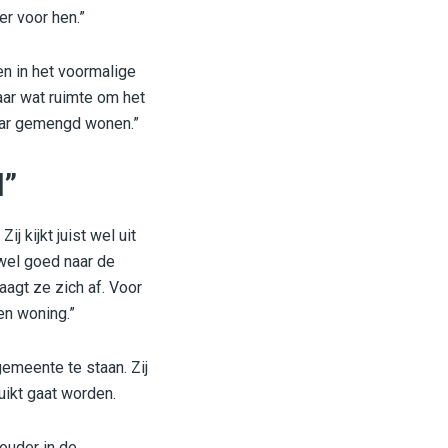
er voor hen.”
en in het voormalige
aar wat ruimte om het
naar gemengd wonen.”
l”
 kijkt juist wel uit
 wel goed naar de
agt ze zich af. Voor
en woning.”
emeente te staan. Zij
ruikt gaat worden.
ouder in de