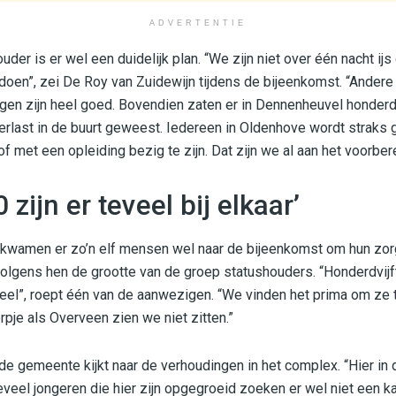
ADVERTENTIE
der is er wel een duidelijk plan. “We zijn niet over één nacht i
s doen”, zei De Roy van Zuidewijn tijdens de bijeenkomst. “Ande
ngen zijn heel goed. Bovendien zaten er in Dennenheuvel honder
erlast in de buurt geweest. Iedereen in Oldenhove wordt straks 
 met een opleiding bezig te zijn. Dat zijn we al aan het voorber
 zijn er teveel bij elkaar’
kwamen er zo’n elf mensen wel naar de bijeenkomst om hun zorg
olgens hen de grootte van de groep statushouders. “Honderdvijft
l veel”, roept één van de aanwezigen. “We vinden het prima om ze 
pje als Overveen zien we niet zitten.”
e gemeente kijkt naar de verhoudingen in het complex. “Hier in d
el jongeren die hier zijn opgegroeid zoeken er wel niet een ka