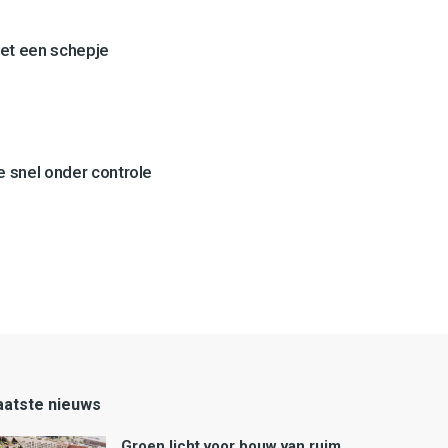
et een schepje
 snel onder controle
aatste nieuws
Groen licht voor bouw van ruim