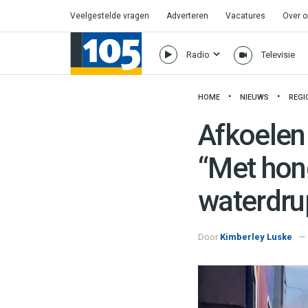
Veelgestelde vragen
Adverteren
Vacatures
Over 
Radio
Televisie
HOME
NIEUWS
REGI
Afkoelen 
“Met hon
waterdru
Door
Kimberley Luske