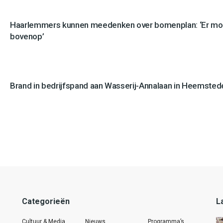
Haarlemmers kunnen meedenken over bomenplan: ‘Er mo
bovenop’
Brand in bedrijfspand aan Wasserij-Annalaan in Heemstede
Categorieën
L
Cultuur & Media
Nieuws
Programma’s