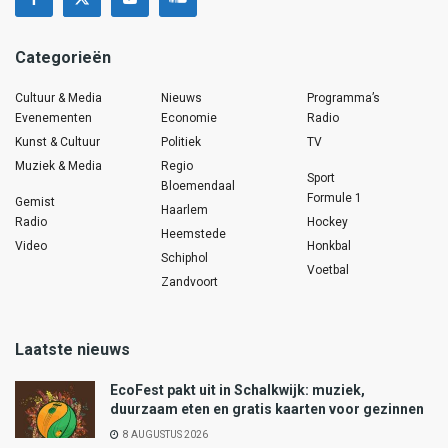
Categorieën
Cultuur & Media
Nieuws
Programma’s
Evenementen
Economie
Radio
Kunst & Cultuur
Politiek
TV
Muziek & Media
Regio
Sport
Bloemendaal
Formule 1
Gemist
Haarlem
Radio
Hockey
Heemstede
Video
Honkbal
Schiphol
Voetbal
Zandvoort
Laatste nieuws
EcoFest pakt uit in Schalkwijk: muziek,
duurzaam eten en gratis kaarten voor gezinnen
8 AUGUSTUS 2026