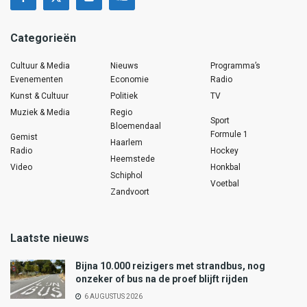
Categorieën
Cultuur & Media
Nieuws
Programma’s
Evenementen
Economie
Radio
Kunst & Cultuur
Politiek
TV
Muziek & Media
Regio
Sport
Bloemendaal
Formule 1
Gemist
Haarlem
Radio
Hockey
Heemstede
Video
Honkbal
Schiphol
Voetbal
Zandvoort
Laatste nieuws
Bijna 10.000 reizigers met strandbus, nog
onzeker of bus na de proef blijft rijden
6 AUGUSTUS 2026