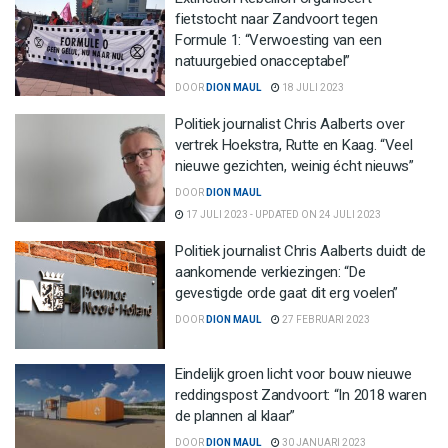
fietstocht naar Zandvoort tegen
Formule 1: “Verwoesting van een
natuurgebied onacceptabel”
DOOR
DION MAUL
18 JULI 2023
Politiek journalist Chris Aalberts over
vertrek Hoekstra, Rutte en Kaag. “Veel
nieuwe gezichten, weinig écht nieuws”
DOOR
DION MAUL
17 JULI 2023 - UPDATED ON 24 JULI 2023
Politiek journalist Chris Aalberts duidt de
aankomende verkiezingen: “De
gevestigde orde gaat dit erg voelen”
DOOR
DION MAUL
27 FEBRUARI 2023
Eindelijk groen licht voor bouw nieuwe
reddingspost Zandvoort: “In 2018 waren
de plannen al klaar”
DOOR
DION MAUL
30 JANUARI 2023