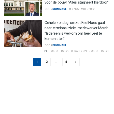
voor de bouw: “Alles stagneert hierdoor”
DOOR
DION MAUL
7 NOVEMBER 2022
Gehele zondag-omzet FrietHoes gaat
naar terminaal zieke medewerker Merel:
“Iedereen is welkom om heel veel te
komen eten”
DOOR
DION MAUL
15 OKTOBER 2022 - UPDATED ON 19 OKTOBER 2022
1
2
…
4