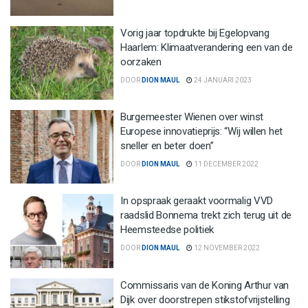
Vorig jaar topdrukte bij Egelopvang
Haarlem: Klimaatverandering een van de
oorzaken
DOOR
DION MAUL
24 JANUARI 2023
Burgemeester Wienen over winst
Europese innovatieprijs: “Wij willen het
sneller en beter doen”
DOOR
DION MAUL
11 DECEMBER 2022
In opspraak geraakt voormalig VVD
raadslid Bonnema trekt zich terug uit de
Heemsteedse politiek
DOOR
DION MAUL
12 NOVEMBER 2022
Commissaris van de Koning Arthur van
Dijk over doorstrepen stikstofvrijstelling