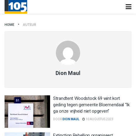
HOME
AUTEUR
Dion Maul
Strandtent Woodstock 69 wint kort
geding tegen gemeente Bloemendaal “Ik
ga onze vrijheid niet opgeven”
DOOR
DION MAUL
10 AUGUSTUS 2023
Extinction Rebellion organiseert