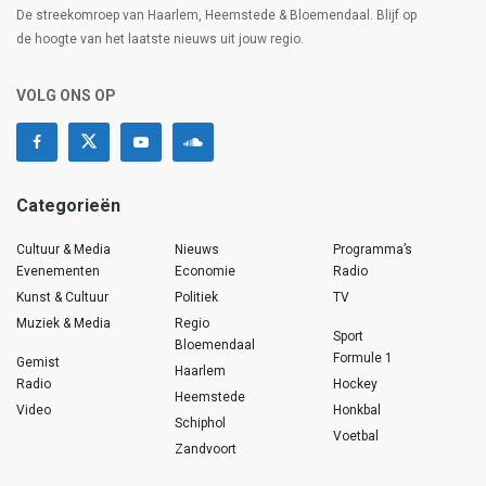
De streekomroep van Haarlem, Heemstede & Bloemendaal. Blijf op
de hoogte van het laatste nieuws uit jouw regio.
VOLG ONS OP
Categorieën
Cultuur & Media
Nieuws
Programma’s
Evenementen
Economie
Radio
Kunst & Cultuur
Politiek
TV
Muziek & Media
Regio
Sport
Bloemendaal
Formule 1
Gemist
Haarlem
Radio
Hockey
Heemstede
Video
Honkbal
Schiphol
Voetbal
Zandvoort