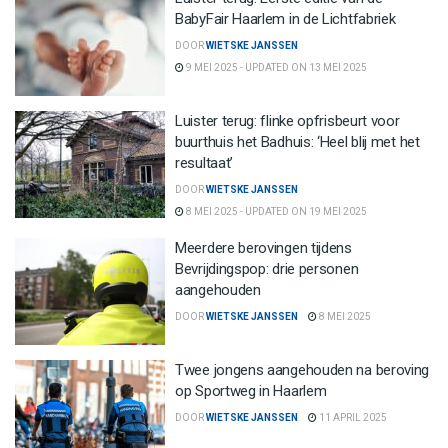
BabyFair Haarlem in de Lichtfabriek
DOOR
WIETSKE JANSSEN
9 MEI 2025 - UPDATED ON 13 MEI 2025
Luister terug: flinke opfrisbeurt voor
buurthuis het Badhuis: ‘Heel blij met het
resultaat’
DOOR
WIETSKE JANSSEN
8 MEI 2025 - UPDATED ON 19 MEI 2025
Meerdere berovingen tijdens
Bevrijdingspop: drie personen
aangehouden
DOOR
WIETSKE JANSSEN
8 MEI 2025
Twee jongens aangehouden na beroving
op Sportweg in Haarlem
DOOR
WIETSKE JANSSEN
11 APRIL 2025