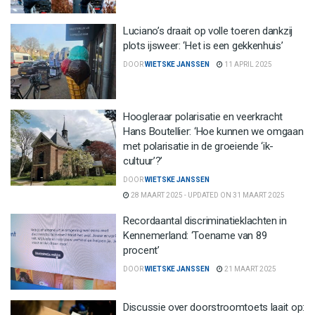
Luciano’s draait op volle toeren dankzij
plots ijsweer: ‘Het is een gekkenhuis’
DOOR
WIETSKE JANSSEN
11 APRIL 2025
Hoogleraar polarisatie en veerkracht
Hans Boutellier: ‘Hoe kunnen we omgaan
met polarisatie in de groeiende ‘ik-
cultuur’?’
DOOR
WIETSKE JANSSEN
28 MAART 2025 - UPDATED ON 31 MAART 2025
Recordaantal discriminatieklachten in
Kennemerland: ‘Toename van 89
procent’
DOOR
WIETSKE JANSSEN
21 MAART 2025
Discussie over doorstroomtoets laait op: