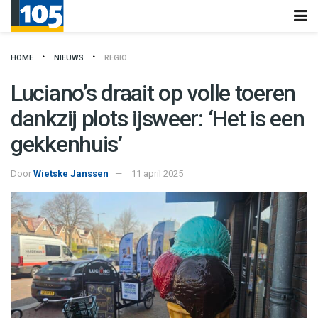
HOME
NIEUWS
REGIO
Luciano’s draait op volle toeren
dankzij plots ijsweer: ‘Het is een
gekkenhuis’
Door
Wietske Janssen
11 april 2025