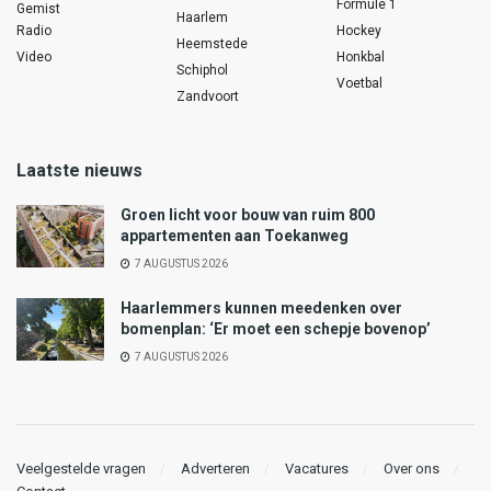
Formule 1
Gemist
Haarlem
Radio
Hockey
Heemstede
Video
Honkbal
Schiphol
Voetbal
Zandvoort
Laatste nieuws
Groen licht voor bouw van ruim 800
appartementen aan Toekanweg
7 AUGUSTUS 2026
Haarlemmers kunnen meedenken over
bomenplan: ‘Er moet een schepje bovenop’
7 AUGUSTUS 2026
Veelgestelde vragen
Adverteren
Vacatures
Over ons