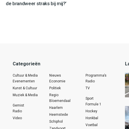
de brandweer straks bij mij?’
Categorieën
L
Cultuur & Media
Nieuws
Programma’s
Evenementen
Economie
Radio
Kunst & Cultuur
Politiek
TV
Muziek & Media
Regio
Sport
Bloemendaal
Formule 1
Gemist
Haarlem
Radio
Hockey
Heemstede
Video
Honkbal
Schiphol
Voetbal
Zandvoort