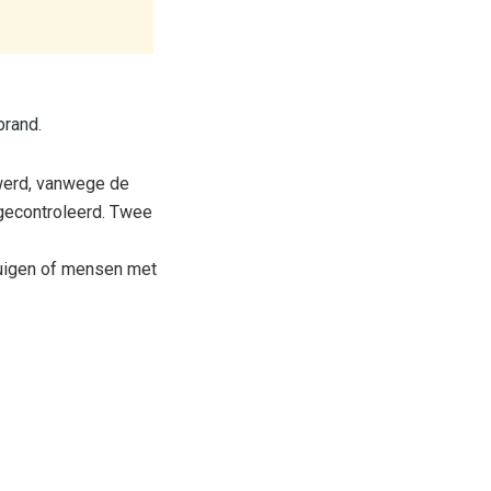
brand.
 werd, vanwege de
gecontroleerd. Twee
tuigen of mensen met