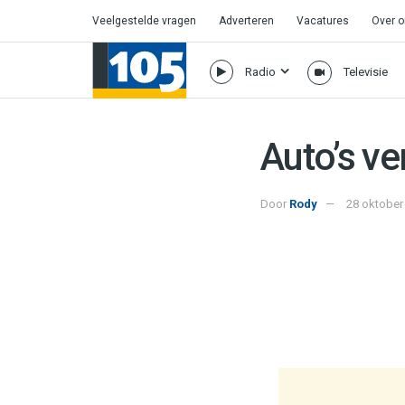
Veelgestelde vragen
Adverteren
Vacatures
Over 
Radio
Televisie
Auto’s v
Door
Rody
28 oktober