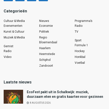
Categorieën
Cultuur & Media
Nieuws
Programma’s
Evenementen
Economie
Radio
Kunst & Cultuur
Politiek
TV
Muziek & Media
Regio
Sport
Bloemendaal
Formule 1
Gemist
Haarlem
Radio
Hockey
Heemstede
Video
Honkbal
Schiphol
Voetbal
Zandvoort
Laatste nieuws
EcoFest pakt uit in Schalkwijk: muziek,
duurzaam eten en gratis kaarten voor gezinnen
8 AUGUSTUS 2026