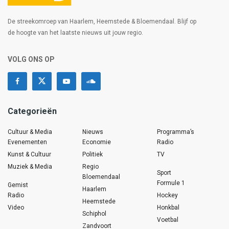
De streekomroep van Haarlem, Heemstede & Bloemendaal. Blijf op
de hoogte van het laatste nieuws uit jouw regio.
VOLG ONS OP
Categorieën
Cultuur & Media
Nieuws
Programma’s
Evenementen
Economie
Radio
Kunst & Cultuur
Politiek
TV
Muziek & Media
Regio
Sport
Bloemendaal
Formule 1
Gemist
Haarlem
Radio
Hockey
Heemstede
Video
Honkbal
Schiphol
Voetbal
Zandvoort