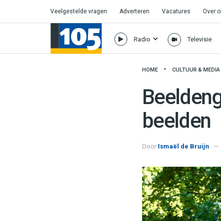
Veelgestelde vragen
Adverteren
Vacatures
Over 
Radio
Televisie
HOME
CULTUUR & MEDIA
Beeldenga
beelden
Door
Ismaël de Bruijn