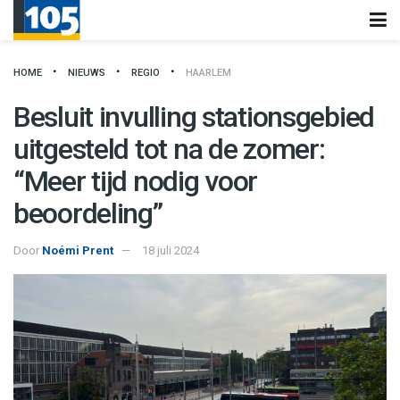
HOME
NIEUWS
REGIO
HAARLEM
Besluit invulling stationsgebied
uitgesteld tot na de zomer:
“Meer tijd nodig voor
beoordeling”
Door
Noémi Prent
18 juli 2024