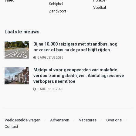
Video
Honkbal
Schiphol
Voetbal
Zandvoort
Laatste nieuws
Bijna 10.000 reizigers met strandbus, nog
onzeker of bus na de proef blijft rijden
6 AUGUSTUS 2026
Meldpunt voor gedupeerden van malafide
verduurzamingsbedrijven: Aantal agressieve
verkopers neemt toe
6 AUGUSTUS 2026
Veelgestelde vragen
Adverteren
Vacatures
Over ons
Contact