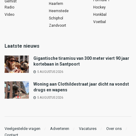
Gemist
Haarlem
Radio
Hockey
Heemstede
Video
Honkbal
Schiphol
Voetbal
Zandvoort
Laatste nieuws
Gigantische tiramisu van 300 meter viert 90 jaar
kortebaan in Santpoort
5 AUGUSTUS 2026
Woning aan Clothildestraat jaar dicht na vondst
drugs en wapens
5 AUGUSTUS 2026
Veelgestelde vragen
Adverteren
Vacatures
Over ons
Contact