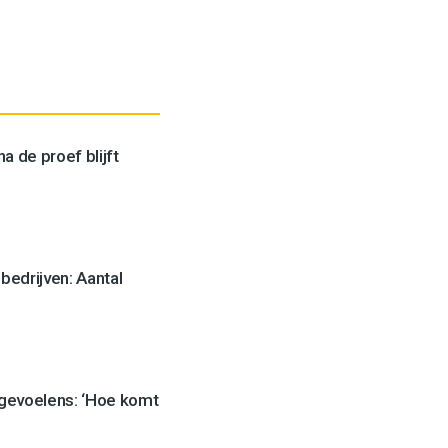
a de proef blijft
edrijven: Aantal
 gevoelens: ‘Hoe komt