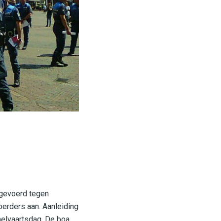
e gevoerd tegen
oerders aan. Aanleiding
melvaartsdag. De boa