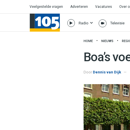
Veelgestelde vragen
Adverteren
Vacatures
Over 
Radio
Televisie
HOME
NIEUWS
REGI
Boa’s vo
Door
Dennis van Dijk