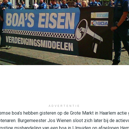
ADVERTENTIE
arlemse boa’s hebben gisteren op de Grote Markt in Haarlem acti
enaren. Burgemeester Jos Wienen sloot zich later bij de actiev
ernstige mishandeling van een boa in IJmuiden op afgelopen He