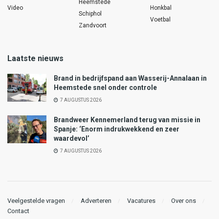
Heemstede
Video
Honkbal
Schiphol
Voetbal
Zandvoort
Laatste nieuws
Brand in bedrijfspand aan Wasserij-Annalaan in
Heemstede snel onder controle
7 AUGUSTUS 2026
Brandweer Kennemerland terug van missie in
Spanje: ‘Enorm indrukwekkend en zeer
waardevol’
7 AUGUSTUS 2026
Veelgestelde vragen
Adverteren
Vacatures
Over ons
Contact