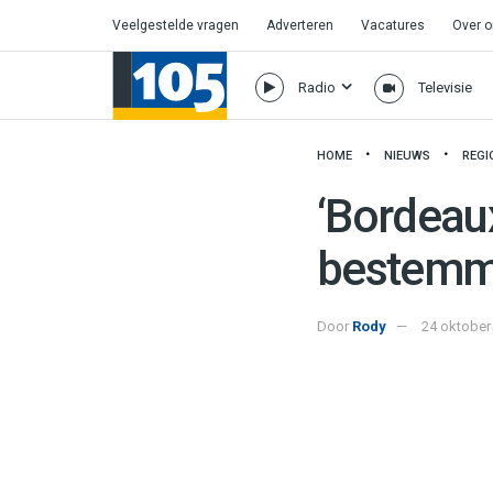
Veelgestelde vragen
Adverteren
Vacatures
Over 
Radio
Televisie
HOME
NIEUWS
REGI
‘Bordeaux
bestemm
Door
Rody
24 oktober