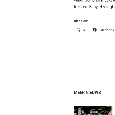
vanaf Schiphol maakt e
trekken. Easyjet vlieg
Dit delen:
X
Facebook
MEER NIEUWS