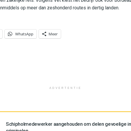
en zakelijke reis. Volgens Vet kiest het bedrijf ook voor Bordea
t inmiddels op meer dan zeshonderd routes in dertig landen.
WhatsApp
Meer
ADVERTENTIE
Schipholmedewerker aangehouden om delen gevoelige in
criminelen