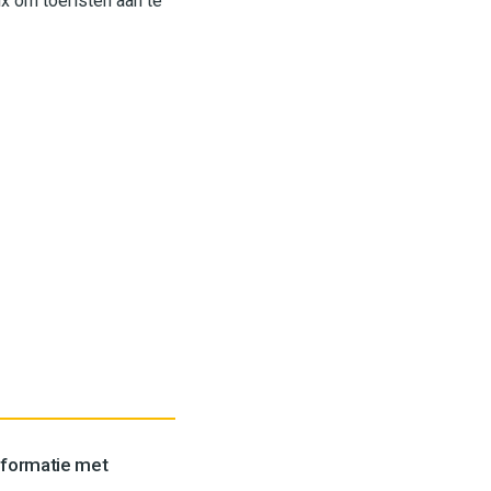
ux om toeristen aan te
formatie met