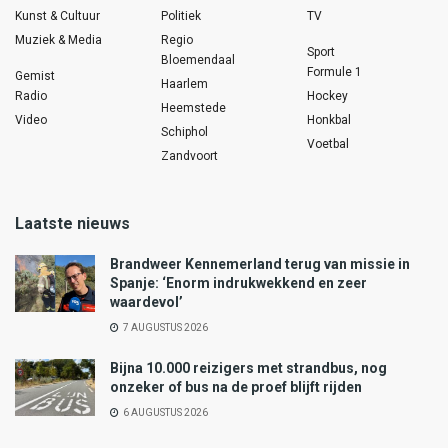
Kunst & Cultuur
Politiek
TV
Muziek & Media
Regio
Sport
Bloemendaal
Formule 1
Gemist
Haarlem
Radio
Hockey
Heemstede
Video
Honkbal
Schiphol
Voetbal
Zandvoort
Laatste nieuws
Brandweer Kennemerland terug van missie in
Spanje: ‘Enorm indrukwekkend en zeer
waardevol’
7 AUGUSTUS 2026
Bijna 10.000 reizigers met strandbus, nog
onzeker of bus na de proef blijft rijden
6 AUGUSTUS 2026