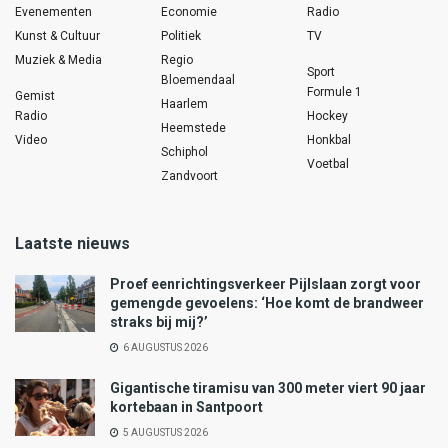
Evenementen
Economie
Radio
Kunst & Cultuur
Politiek
TV
Muziek & Media
Regio
Sport
Bloemendaal
Formule 1
Gemist
Haarlem
Radio
Hockey
Heemstede
Video
Honkbal
Schiphol
Voetbal
Zandvoort
Laatste nieuws
Proef eenrichtingsverkeer Pijlslaan zorgt voor
gemengde gevoelens: ‘Hoe komt de brandweer
straks bij mij?’
6 AUGUSTUS 2026
Gigantische tiramisu van 300 meter viert 90 jaar
kortebaan in Santpoort
5 AUGUSTUS 2026