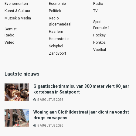
Evenementen
Economie
Radio
Kunst & Cultuur
Politiek
TV
Muziek & Media
Regio
Sport
Bloemendaal
Formule 1
Gemist
Haarlem
Radio
Hockey
Heemstede
Video
Honkbal
Schiphol
Voetbal
Zandvoort
Laatste nieuws
Gigantische tiramisu van 300 meter viert 90 jaar
kortebaan in Santpoort
5 AUGUSTUS 2026
Woning aan Clothildestraat jaar dicht na vondst
drugs en wapens
5 AUGUSTUS 2026