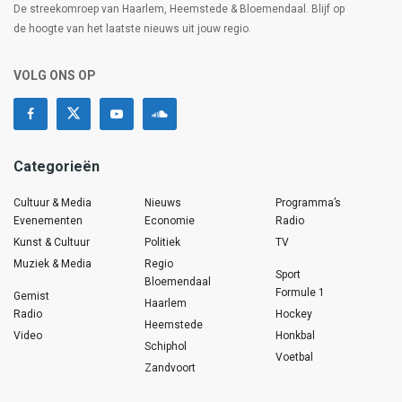
De streekomroep van Haarlem, Heemstede & Bloemendaal. Blijf op
de hoogte van het laatste nieuws uit jouw regio.
VOLG ONS OP
Categorieën
Cultuur & Media
Nieuws
Programma’s
Evenementen
Economie
Radio
Kunst & Cultuur
Politiek
TV
Muziek & Media
Regio
Sport
Bloemendaal
Formule 1
Gemist
Haarlem
Radio
Hockey
Heemstede
Video
Honkbal
Schiphol
Voetbal
Zandvoort