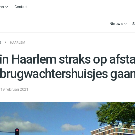
ons
Contact
Nieuws
S
O
HAARLEM
in Haarlem straks op afst
 brugwachtershuisjes gaan
19 februari 2021