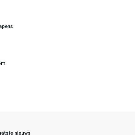
wapens
lem
aatste nieuws