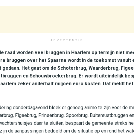
ADVERTENTIE
de raad worden veel bruggen in Haarlem op termijn niet mee
e bruggen over het Spaarne wordt in de toekomst vanuit e
t gedaan. Het gaat om de Schoterbrug, Waarderbrug, Figee
tbruggen en Schouwbroekerbrug. Er wordt uiteindelijk bes
aarlem zeker anderhalf miljoen euro kosten. Dat meldt he
dering donderdagavond bleek er genoeg animo te zijn voor de ma
erbrug, Figeebrug, Prinsenbrug, Spoorbrug, Buitenrustbruggen 
chtershuisjes daar te sluiten, bespaart de gemeente straks he
jn de aanpassingen bedoeld om de situatie op en rond het wate