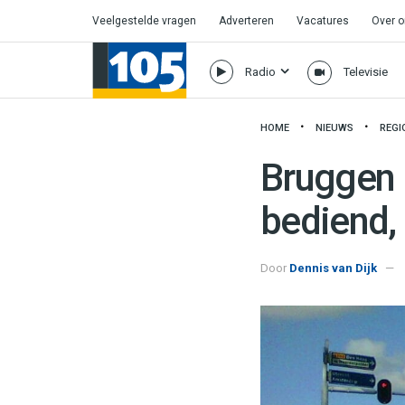
Veelgestelde vragen
Adverteren
Vacatures
Over 
Radio
Televisie
HOME
NIEUWS
REGI
Bruggen 
bediend,
Door
Dennis van Dijk