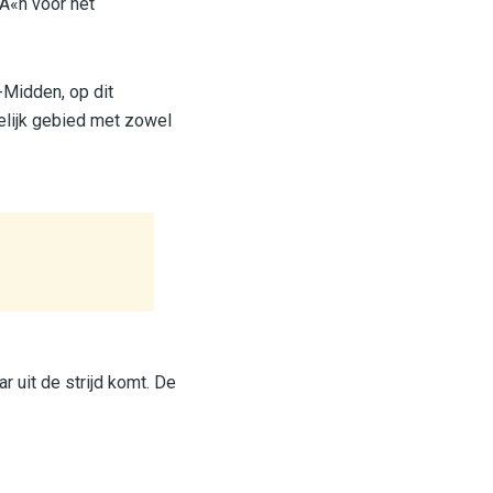
Ã«n voor het
-Midden, op dit
elijk gebied met zowel
r uit de strijd komt. De