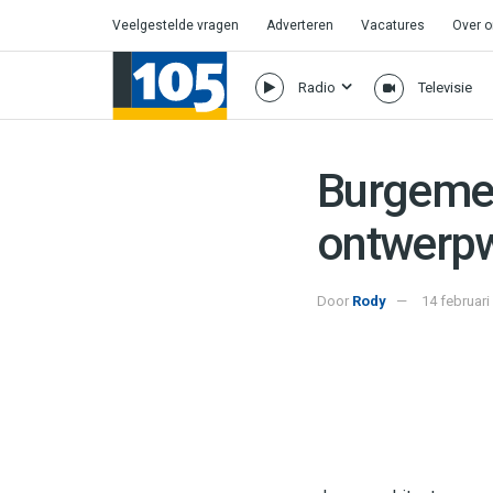
Veelgestelde vragen
Adverteren
Vacatures
Over 
Radio
Televisie
Burgemee
ontwerpw
Door
Rody
14 februari