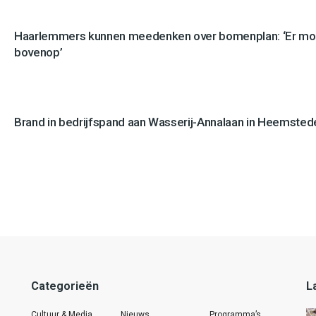
Haarlemmers kunnen meedenken over bomenplan: ‘Er mo
bovenop’
Brand in bedrijfspand aan Wasserij-Annalaan in Heemstede
Categorieën
L
Cultuur & Media
Nieuws
Programma’s