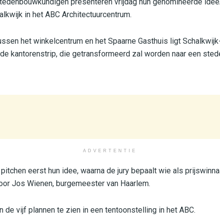
stedenbouwkundigen presenteren vrijdag hun genomineerde idee
kwijk in het ABC Architectuurcentrum.
ussen het winkelcentrum en het Spaarne Gasthuis ligt Schalkwijk
e kantorenstrip, die getransformeerd zal worden naar een sted
ADVERTENTIE
itchen eerst hun idee, waarna de jury bepaalt wie als prijswinnaa
 door Jos Wienen, burgemeester van Haarlem.
n de vijf plannen te zien in een tentoonstelling in het ABC.