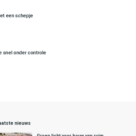
et een schepje
 snel onder controle
aatste nieuws
Groen licht voor bouw van ruim