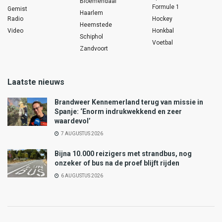
Bloemendaal
Formule 1
Gemist
Haarlem
Radio
Hockey
Heemstede
Video
Honkbal
Schiphol
Voetbal
Zandvoort
Laatste nieuws
Brandweer Kennemerland terug van missie in
Spanje: ‘Enorm indrukwekkend en zeer
waardevol’
7 AUGUSTUS 2026
Bijna 10.000 reizigers met strandbus, nog
onzeker of bus na de proef blijft rijden
6 AUGUSTUS 2026