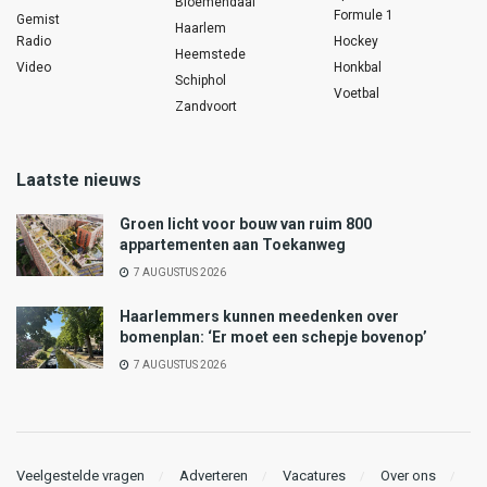
Bloemendaal
Formule 1
Gemist
Haarlem
Radio
Hockey
Heemstede
Video
Honkbal
Schiphol
Voetbal
Zandvoort
Laatste nieuws
Groen licht voor bouw van ruim 800
appartementen aan Toekanweg
7 AUGUSTUS 2026
Haarlemmers kunnen meedenken over
bomenplan: ‘Er moet een schepje bovenop’
7 AUGUSTUS 2026
Veelgestelde vragen
Adverteren
Vacatures
Over ons