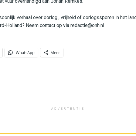
het vuur overhandigd aan Johan Remkes.
soonlijk verhaal over oorlog , vrijheid of oorlogssporen in het land
rd-Holland? Neem contact op via
redactie@onh.nl
WhatsApp
Meer
ADVERTENTIE