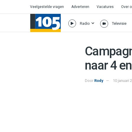
Veelgestelde vragen
Adverteren
Vacatures
Over 
Radio
Televisie
Campagne
naar 4 en
Door
Rody
10 januari 