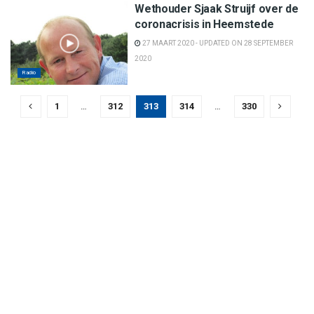
Wethouder Sjaak Struijf over de
coronacrisis in Heemstede
27 MAART 2020 - UPDATED ON 28 SEPTEMBER
2020
Radio
1
…
312
313
314
…
330