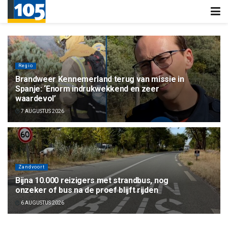
Regio
Brandweer Kennemerland terug van missie in
Spanje: ‘Enorm indrukwekkend en zeer
waardevol’
7 AUGUSTUS 2026
Zandvoort
Bijna 10.000 reizigers met strandbus, nog
onzeker of bus na de proef blijft rijden
6 AUGUSTUS 2026