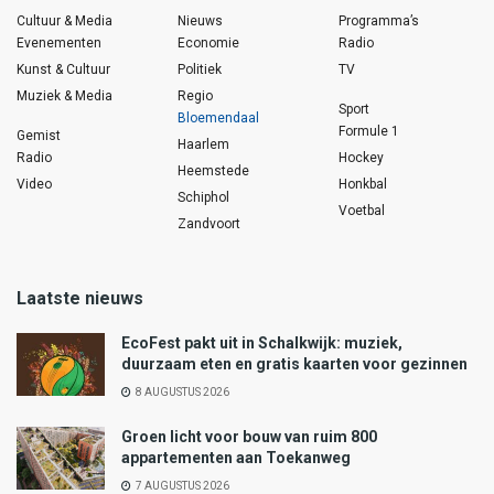
Cultuur & Media
Nieuws
Programma’s
Evenementen
Economie
Radio
Kunst & Cultuur
Politiek
TV
Muziek & Media
Regio
Sport
Bloemendaal
Formule 1
Gemist
Haarlem
Radio
Hockey
Heemstede
Video
Honkbal
Schiphol
Voetbal
Zandvoort
Laatste nieuws
EcoFest pakt uit in Schalkwijk: muziek,
duurzaam eten en gratis kaarten voor gezinnen
8 AUGUSTUS 2026
Groen licht voor bouw van ruim 800
appartementen aan Toekanweg
7 AUGUSTUS 2026